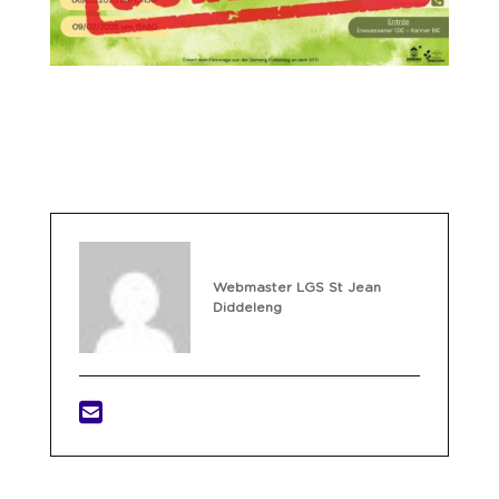
Webmaster LGS St Jean
Diddeleng