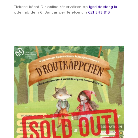
Tickete kënnt Dir online réservéiren op
lgsdiddeleng.lu
oder ab dem 6. Januar per Telefon um
621 343 913