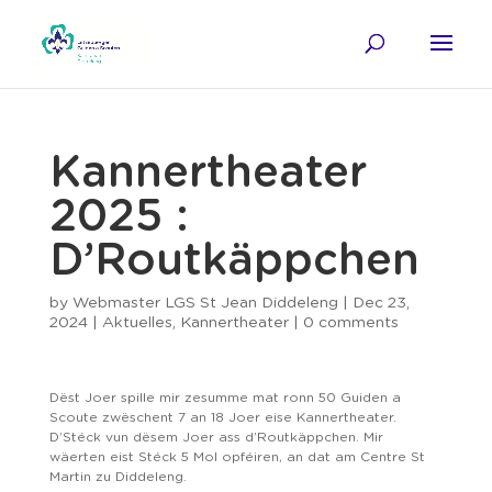
Kannertheater
2025 :
D’Routkäppchen
by
Webmaster LGS St Jean Diddeleng
|
Dec 23,
2024
|
Aktuelles
,
Kannertheater
|
0 comments
Dëst Joer spille mir zesumme mat ronn 50 Guiden a
Scoute zwëschent 7 an 18 Joer eise Kannertheater.
D’Stéck vun dësem Joer ass d’Routkäppchen. Mir
wäerten eist Stéck 5 Mol opféiren, an dat am Centre St
Martin zu Diddeleng.