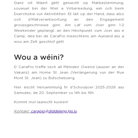
Ganz vill Wäert gëtt geluecht op Matbestëmmung,
souwuel bei der Wiel a Virbereedung, wéi och beim
Duerchzéie vun Aktivitéiten. Et läit op der Hand, dass also
och d’Matverantwortung an den Engagement
groussgeschriwwe ginn. Am Laf vum Joer ginn 1-2
Weekender geplangt, an den Héichpunkt vum Joer ass e
Camp, dee bei de CaraPio meeschtens am Ausland ass a
wou am Zelt geschlof gëtt.
Wou a wéini?
D´CaraPio treffe sech all Méinden Owend (ausser an der
Vakanz) am Home St Jean (Verlängerung vun der Rue
Mont St. Jean) zu Butschebuerg.
Hier éischt Versammlung fir d’Schouljoer 2025-2026 ass
Samsdes, de 20. September vu 14h bis 16h.
Kommt mol laanscht kucken!
Kontakt:
carapio@diddeleng.lgs.lu