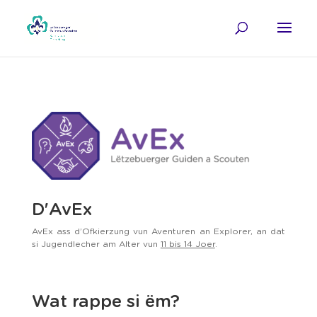
D'AvEx
AvEx ass d’Ofkierzung vun Aventuren an Explorer, an dat
si Jugendlecher am Alter vun
11 bis 14 Joer
.
Wat rappe si ëm?