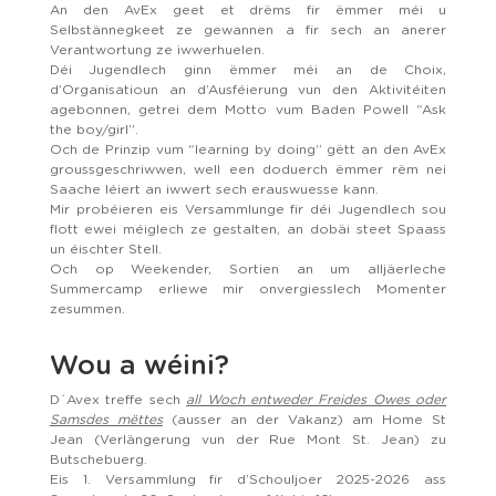
An den AvEx geet et drëms fir ëmmer méi u
Selbstännegkeet ze gewannen a fir sech an anerer
Verantwortung ze iwwerhuelen.
Déi Jugendlech ginn ëmmer méi an de Choix,
d’Organisatioun an d’Ausféierung vun den Aktivitéiten
agebonnen, getrei dem Motto vum Baden Powell “Ask
the boy/girl”.
Och de Prinzip vum “learning by doing” gëtt an den AvEx
groussgeschriwwen, well een doduerch ëmmer rëm nei
Saache léiert an iwwert sech erauswuesse kann.
Mir probéieren eis Versammlunge fir déi Jugendlech sou
flott ewei méiglech ze gestalten, an dobäi steet Spaass
un éischter Stell.
Och op Weekender, Sortien an um alljäerleche
Summercamp erliewe mir onvergiesslech Momenter
zesummen.
Wou a wéini?
D´Avex treffe sech
all Woch entweder Freides Owes oder
Samsdes mëttes
(ausser an der Vakanz) am Home St
Jean (Verlängerung vun der Rue Mont St. Jean) zu
Butschebuerg.
Eis 1. Versammlung fir d’Schouljoer 2025-2026 ass