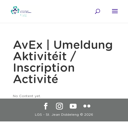
AvEx | Umeldung
Aktivitéit /
Inscription
Activité
No Content yet.
LGS - St. Jean Diddeleng ©
2026