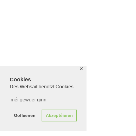
✕
Cookies
Dës Websäit benotzt Cookies
méi gewuer ginn
Oofleenen
Akzeptéieren